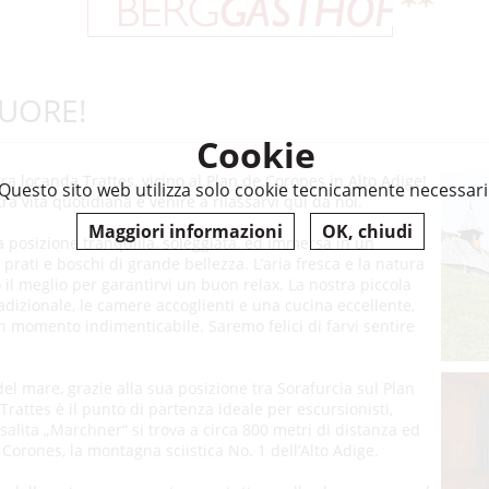
CUORE!
Cookie
ra locanda Trattes, vicino al Plan de Corones in Alto Adige!
Questo sito web utilizza solo cookie tecnicamente necessari
tra vita quotidiana e venire a rilassarvi qui da noi.
Maggiori informazioni
OK, chiudi
a posizione tranquilla, soleggiata, ed immersa in un
rati e boschi di grande bellezza. L’aria fresca e la natura
 il meglio per garantirvi un buon relax. La nostra piccola
dizionale, le camere accoglienti e una cucina eccellente,
 momento indimenticabile. Saremo felici di farvi sentire
 del mare, grazie alla sua posizione tra Sorafurcia sul Plan
 Trattes è il punto di partenza ideale per escursionisti,
 risalita „Marchner“ si trova a circa 800 metri di distanza ed
orones, la montagna sciistica No. 1 dell’Alto Adige.