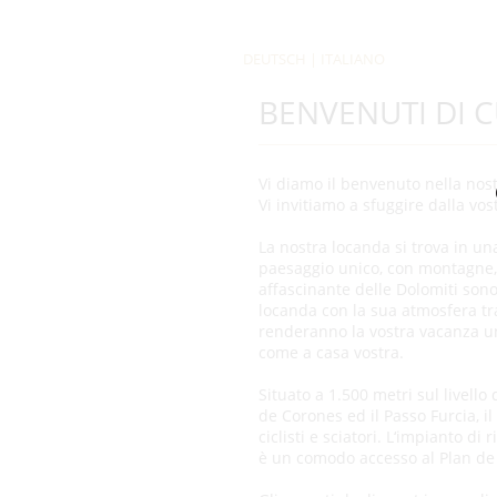
DEUTSCH
|
ITALIANO
BENVENUTI DI 
Vi diamo il benvenuto nella nost
Vi invitiamo a sfuggire dalla vos
La nostra locanda si trova in un
paesaggio unico, con montagne, p
affascinante delle Dolomiti sono
locanda con la sua atmosfera tra
renderanno la vostra vacanza un
come a casa vostra.
Situato a 1.500 metri sul livello
de Corones ed il Passo Furcia, il
ciclisti e sciatori. L‘impianto di
è un comodo accesso al Plan de C