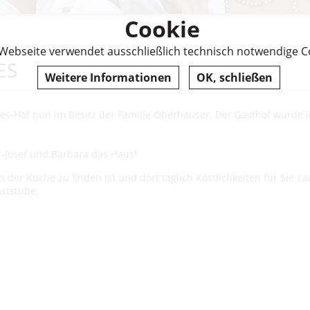
Cookie
Webseite verwendet ausschließlich technisch notwendige C
ES
Weitere Informationen
OK, schließen
ttes-Hof nun im Besitz der Familie Oberhauser. Der Gasthof wurde i
z-Josef und Barbara das Haus!
 der Küche zu finden ist und dort täglich Köstlichkeiten für Sie za
aststube.