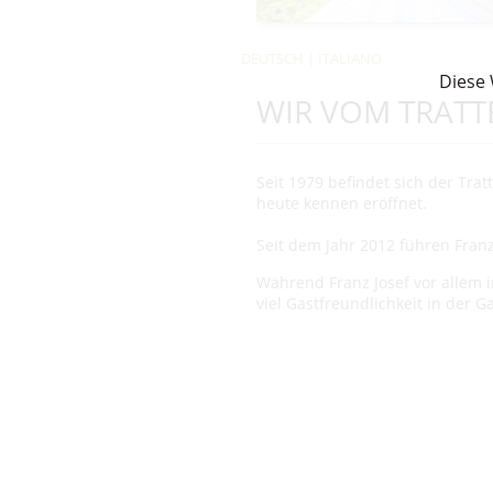
DEUTSCH
|
ITALIANO
Diese 
WIR VOM TRATT
Seit 1979 befindet sich der Tra
heute kennen eröffnet.
Seit dem Jahr 2012 führen Fran
Während Franz Josef vor allem in
viel Gastfreundlichkeit in der G